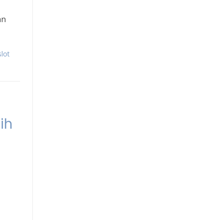
an
slot
ih