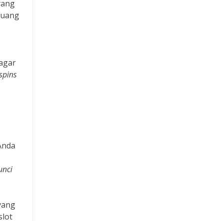
yang
luang
agar
spins
 Anda
unci
yang
slot