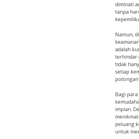
diminati a
tanpa har
kepemilik
Namun, di
keamanan 
adalah ku
terhindar 
tidak han
setiap ke
potongan y
Bagi para
kemudahan
impian. De
menikmati
peluang 
untuk men