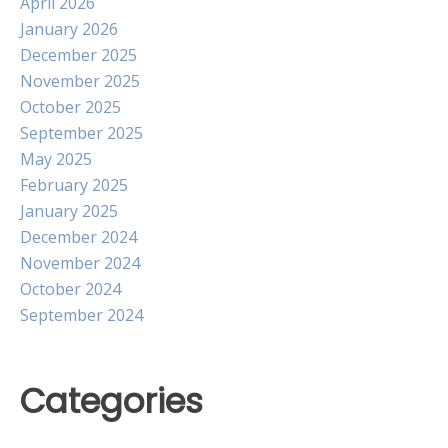
April 2026
January 2026
December 2025
November 2025
October 2025
September 2025
May 2025
February 2025
January 2025
December 2024
November 2024
October 2024
September 2024
Categories