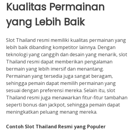
Kualitas Permainan
yang Lebih Baik
Slot Thailand resmi memiliki kualitas permainan yang
lebih baik dibanding kompetitor lainnya. Dengan
teknologi yang canggih dan desain yang menarik, slot
Thailand resmi dapat memberikan pengalaman
bermain yang lebih imersif dan menantang.
Permainan yang tersedia juga sangat beragam,
sehingga pemain dapat memilih permainan yang
sesuai dengan preferensi mereka. Selain itu, slot
Thailand resmi juga menawarkan fitur-fitur tambahan
seperti bonus dan jackpot, sehingga pemain dapat
meningkatkan peluang menang mereka.
Contoh Slot Thailand Resmi yang Populer