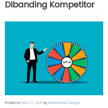
Dibanding Kompetitor
Posted on
April 12, 2026
by
Muhammad Sanjaya