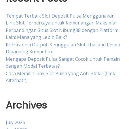
Tempat Terbaik Slot Deposit Pulsa Menggunakan
Link Slot Terpercaya untuk Kemenangan Maksimal
Perbandingan Situs Slot Nibung88 dengan Platform
Lain: Mana yang Lebih Baik?
Konsistensi Output: Keunggulan Slot Thailand Resmi
Dibanding Kompetitor
Mengapa Deposit Pulsa Sangat Cocok untuk Pemain
dengan Modal Terbatas?
Cara Memilih Link Slot Pulsa yang Anti-Blokir (Link
Alternatif)
Archives
July 2026