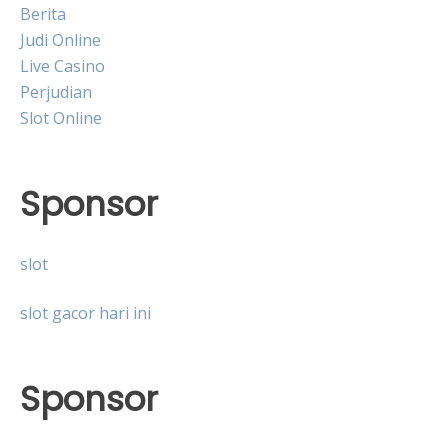
Berita
Judi Online
Live Casino
Perjudian
Slot Online
Sponsor
slot
slot gacor hari ini
Sponsor