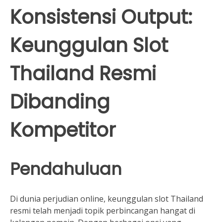
Konsistensi Output:
Keunggulan Slot
Thailand Resmi
Dibanding
Kompetitor
Pendahuluan
Di dunia perjudian online, keunggulan slot Thailand
resmi telah menjadi topik perbincangan hangat di