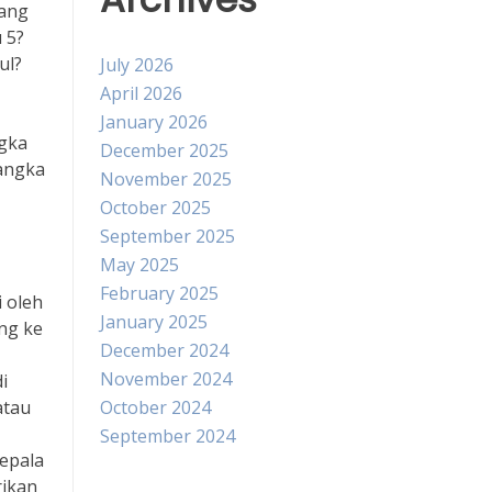
yang
u 5?
ul?
July 2026
April 2026
January 2026
gka
December 2025
 angka
November 2025
October 2025
September 2025
May 2025
February 2025
 oleh
January 2025
ng ke
December 2024
November 2024
i
atau
October 2024
September 2024
epala
rikan