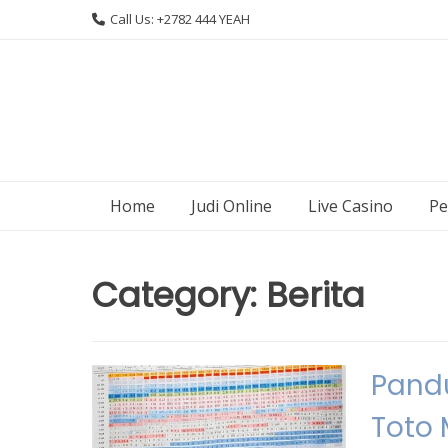
Skip
Call Us: +2782 444 YEAH
to
content
Home
Judi Online
Live Casino
Pe
Category:
Berita
Pand
Toto