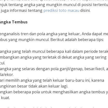
njuk tentang angka yang mungkin muncul di posisi tertentu
 juga informasi tentang
prediksi toto macau
disini.
Angka Tembus
enganalisis tren dan pola angka yang keluar, Anda dapat me
bus yang mungkin muncul. Berikut adalah beberapa tips:
h angka yang telah muncul beberapa kali dalam periode terak
imbangkan angka yang terletak di dekat angka yang sering
ul.
h angka yang selaras dengan pola ganjil/genap, besar/kecil, 
la/ekor.
ari memilih angka yang telah keluar baru-baru ini, karena
ngkinan besar tidak akan keluar lagi.
ngkan beberapa pola untuk menghasilkan angka tembus 
 kuat.