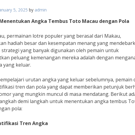
anuary 5, 2025
by
admin
Menentukan Angka Tembus Toto Macau dengan Pola
u, permainan lotre populer yang berasal dari Makau,
an hadiah besar dan kesempatan menang yang mendebark
u strategi yang banyak digunakan oleh pemain untuk
kan peluang kemenangan mereka adalah dengan menganal
a yang keluar.
mpelajari urutan angka yang keluar sebelumnya, pemain 
ifikasi tren dan pola yang dapat memberikan petunjuk ber
omor yang mungkin muncul di masa mendatang. Berikut ad
angkah demi langkah untuk menentukan angka tembus To
gan pola:
tifikasi Tren Angka