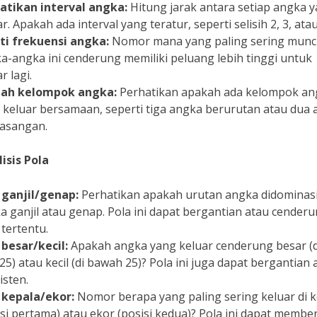
atikan interval angka:
Hitung jarak antara setiap angka 
r. Apakah ada interval yang teratur, seperti selisih 2, 3, ata
i frekuensi angka:
Nomor mana yang paling sering munc
a-angka ini cenderung memiliki peluang lebih tinggi untuk
r lagi.
lah kelompok angka:
Perhatikan apakah ada kelompok an
 keluar bersamaan, seperti tiga angka berurutan atau dua
asangan.
sis Pola
 ganjil/genap:
Perhatikan apakah urutan angka didominasi
a ganjil atau genap. Pola ini dapat bergantian atau cenderu
tertentu.
 besar/kecil:
Apakah angka yang keluar cenderung besar (d
25) atau kecil (di bawah 25)? Pola ini juga dapat bergantian 
isten.
 kepala/ekor:
Nomor berapa yang paling sering keluar di k
isi pertama) atau ekor (posisi kedua)? Pola ini dapat membe