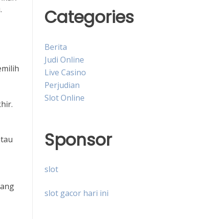
.
Categories
Berita
Judi Online
milih
Live Casino
Perjudian
Slot Online
hir.
Sponsor
atau
slot
yang
slot gacor hari ini