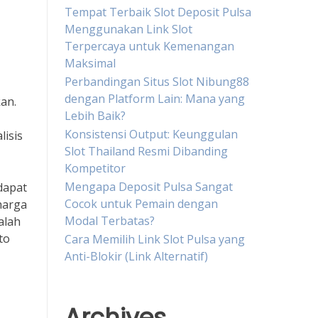
Tempat Terbaik Slot Deposit Pulsa
Menggunakan Link Slot
Terpercaya untuk Kemenangan
Maksimal
Perbandingan Situs Slot Nibung88
dengan Platform Lain: Mana yang
an.
Lebih Baik?
Konsistensi Output: Keunggulan
isis
Slot Thailand Resmi Dibanding
Kompetitor
Mengapa Deposit Pulsa Sangat
dapat
Cocok untuk Pemain dengan
harga
Modal Terbatas?
alah
to
Cara Memilih Link Slot Pulsa yang
Anti-Blokir (Link Alternatif)
Archives