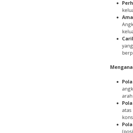
Perh
kelua
Amat
Angk
kelua
Cari
yang
berp
Menganali
Pola
angk
arah 
Pola
atas 
kons
Pola
(pos