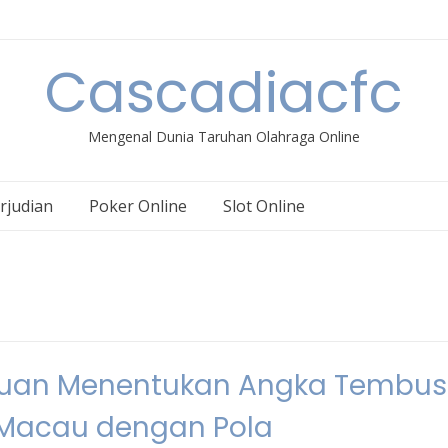
Cascadiacfc
Mengenal Dunia Taruhan Olahraga Online
rjudian
Poker Online
Slot Online
uan Menentukan Angka Tembus
 Macau dengan Pola