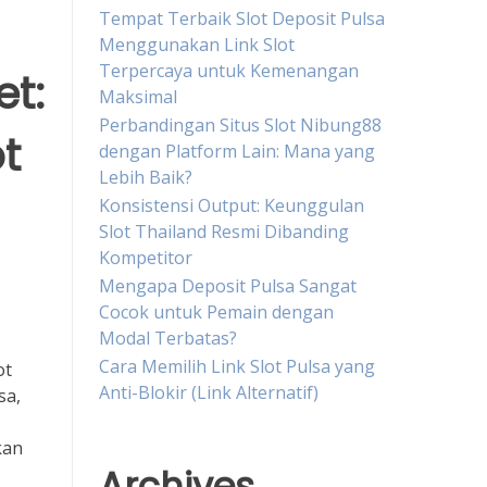
Tempat Terbaik Slot Deposit Pulsa
Menggunakan Link Slot
Terpercaya untuk Kemenangan
et:
Maksimal
Perbandingan Situs Slot Nibung88
t
dengan Platform Lain: Mana yang
Lebih Baik?
Konsistensi Output: Keunggulan
Slot Thailand Resmi Dibanding
Kompetitor
Mengapa Deposit Pulsa Sangat
Cocok untuk Pemain dengan
Modal Terbatas?
Cara Memilih Link Slot Pulsa yang
ot
Anti-Blokir (Link Alternatif)
sa,
kan
Archives