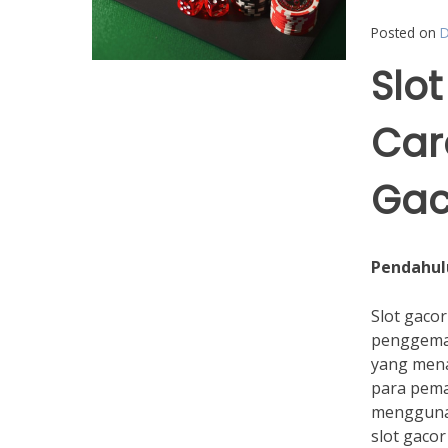
Posted on
D
Slo
Car
Gac
Pendahul
Slot gacor
penggemar
yang men
para pema
menggunak
slot gaco