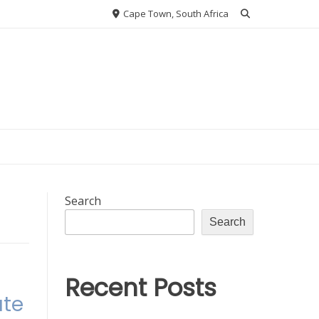
Cape Town, South Africa
Search
Search
Recent Posts
ate