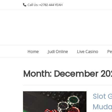
Skip
Call Us: +2782 444 YEAH
to
content
Home
Judi Online
Live Casino
Pe
Month:
December 20
Slot 
Mudah