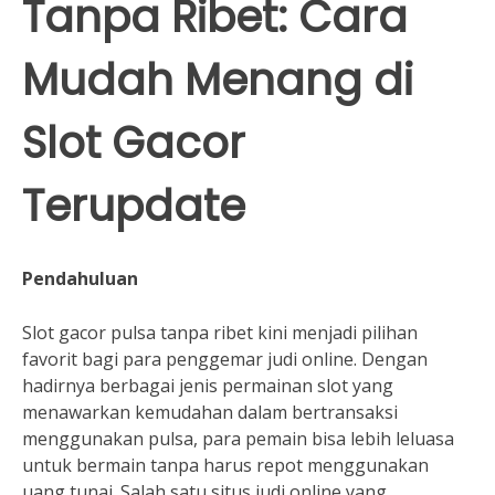
Tanpa Ribet: Cara
Mudah Menang di
Slot Gacor
Terupdate
Pendahuluan
Slot gacor pulsa tanpa ribet kini menjadi pilihan
favorit bagi para penggemar judi online. Dengan
hadirnya berbagai jenis permainan slot yang
menawarkan kemudahan dalam bertransaksi
menggunakan pulsa, para pemain bisa lebih leluasa
untuk bermain tanpa harus repot menggunakan
uang tunai. Salah satu situs judi online yang