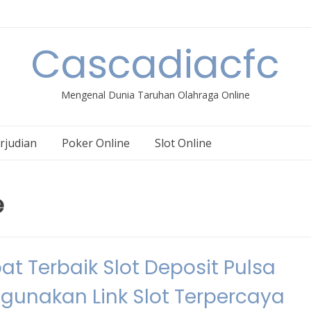
Cascadiacfc
Mengenal Dunia Taruhan Olahraga Online
rjudian
Poker Online
Slot Online
e
t Terbaik Slot Deposit Pulsa
unakan Link Slot Terpercaya