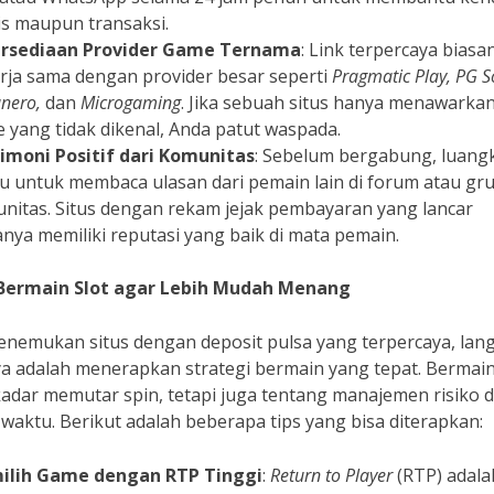
is maupun transaksi.
rsediaan Provider Game Ternama
: Link terpercaya biasa
rja sama dengan provider besar seperti
Pragmatic Play, PG So
nero,
dan
Microgaming
. Jika sebuah situs hanya menawarka
 yang tidak dikenal, Anda patut waspada.
imoni Positif dari Komunitas
: Sebelum bergabung, luang
u untuk membaca ulasan dari pemain lain di forum atau gr
nitas. Situs dengan rekam jejak pembayaran yang lancar
anya memiliki reputasi yang baik di mata pemain.
 Bermain Slot agar Lebih Mudah Menang
enemukan situs dengan deposit pulsa yang terpercaya, lan
ya adalah menerapkan strategi bermain yang tepat. Bermain
adar memutar spin, tetapi juga tentang manajemen risiko 
waktu. Berikut adalah beberapa tips yang bisa diterapkan:
lih Game dengan RTP Tinggi
:
Return to Player
(RTP) adala