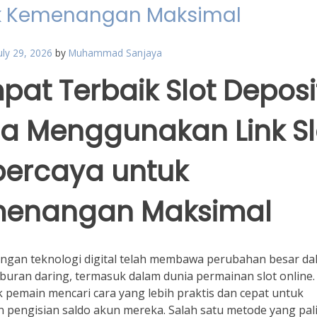
k Kemenangan Maksimal
uly 29, 2026
by
Muhammad Sanjaya
pat Terbaik Slot Deposi
sa Menggunakan Link Sl
percaya untuk
enangan Maksimal
gan teknologi digital telah membawa perubahan besar da
iburan daring, termasuk dalam dunia permainan slot online.
k pemain mencari cara yang lebih praktis dan cepat untuk
 pengisian saldo akun mereka. Salah satu metode yang pal