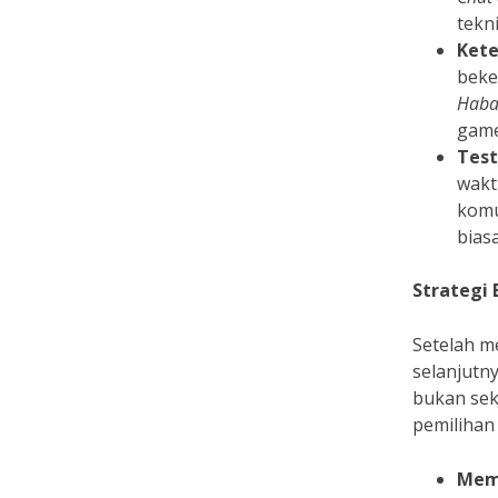
tekn
Kete
beke
Haba
game
Test
wakt
komu
bias
Strategi
Setelah m
selanjutn
bukan sek
pemilihan 
Memi