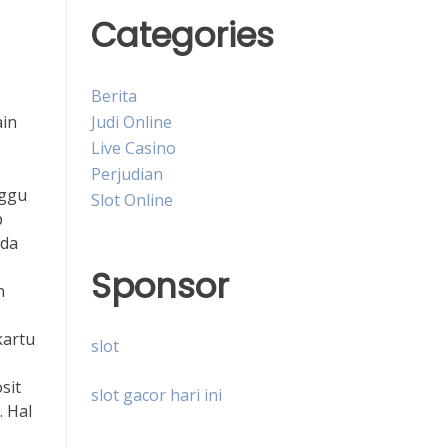
Categories
Berita
Judi Online
ain
Live Casino
Perjudian
nggu
Slot Online
p
nda
Sponsor
n
kartu
slot
sit
slot gacor hari ini
 Hal