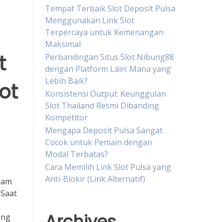
Tempat Terbaik Slot Deposit Pulsa
Menggunakan Link Slot
Terpercaya untuk Kemenangan
Maksimal
t
Perbandingan Situs Slot Nibung88
dengan Platform Lain: Mana yang
Lebih Baik?
ot
Konsistensi Output: Keunggulan
Slot Thailand Resmi Dibanding
Kompetitor
Mengapa Deposit Pulsa Sangat
Cocok untuk Pemain dengan
Modal Terbatas?
Cara Memilih Link Slot Pulsa yang
Anti-Blokir (Link Alternatif)
lam
 Saat
Archives
ing