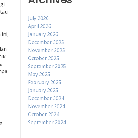
gi
tau
July 2026
April 2026
ini,
January 2026
December 2025
dan
November 2025
aik
October 2025
a
September 2025
npa
May 2025
February 2025
January 2025
December 2024
November 2024
October 2024
September 2024
g