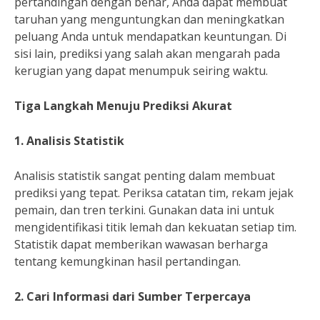
pertandingan dengan benar, Anda dapat membuat
taruhan yang menguntungkan dan meningkatkan
peluang Anda untuk mendapatkan keuntungan. Di
sisi lain, prediksi yang salah akan mengarah pada
kerugian yang dapat menumpuk seiring waktu.
Tiga Langkah Menuju Prediksi Akurat
1. Analisis Statistik
Analisis statistik sangat penting dalam membuat
prediksi yang tepat. Periksa catatan tim, rekam jejak
pemain, dan tren terkini. Gunakan data ini untuk
mengidentifikasi titik lemah dan kekuatan setiap tim.
Statistik dapat memberikan wawasan berharga
tentang kemungkinan hasil pertandingan.
2. Cari Informasi dari Sumber Terpercaya