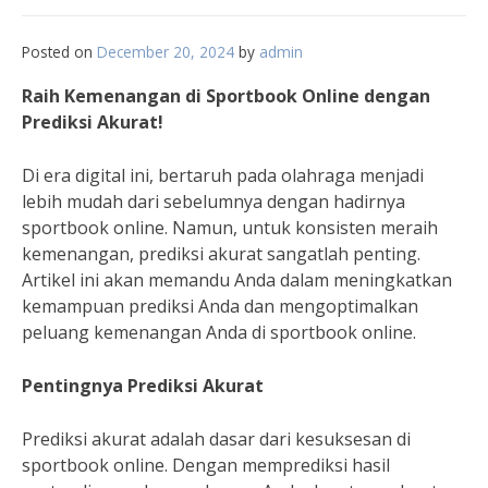
Posted on
December 20, 2024
by
admin
Raih Kemenangan di Sportbook Online dengan
Prediksi Akurat!
Di era digital ini, bertaruh pada olahraga menjadi
lebih mudah dari sebelumnya dengan hadirnya
sportbook online. Namun, untuk konsisten meraih
kemenangan, prediksi akurat sangatlah penting.
Artikel ini akan memandu Anda dalam meningkatkan
kemampuan prediksi Anda dan mengoptimalkan
peluang kemenangan Anda di sportbook online.
Pentingnya Prediksi Akurat
Prediksi akurat adalah dasar dari kesuksesan di
sportbook online. Dengan memprediksi hasil