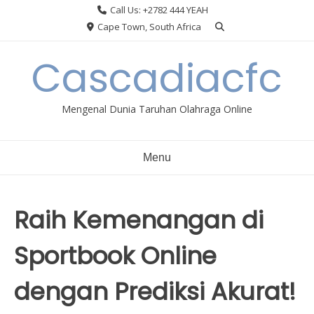
Skip
Call Us: +2782 444 YEAH
to
Cape Town, South Africa
content
Cascadiacfc
Mengenal Dunia Taruhan Olahraga Online
Menu
Raih Kemenangan di
Sportbook Online
dengan Prediksi Akurat!