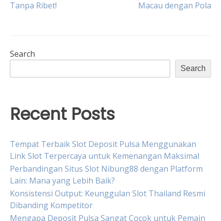
Tanpa Ribet!
Macau dengan Pola
navigation
Search
Search
Recent Posts
Tempat Terbaik Slot Deposit Pulsa Menggunakan
Link Slot Terpercaya untuk Kemenangan Maksimal
Perbandingan Situs Slot Nibung88 dengan Platform
Lain: Mana yang Lebih Baik?
Konsistensi Output: Keunggulan Slot Thailand Resmi
Dibanding Kompetitor
Mengapa Deposit Pulsa Sangat Cocok untuk Pemain