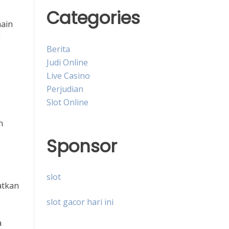
Categories
ain
g
Berita
Judi Online
Live Casino
Perjudian
Slot Online
h
Sponsor
slot
atkan
slot gacor hari ini
a