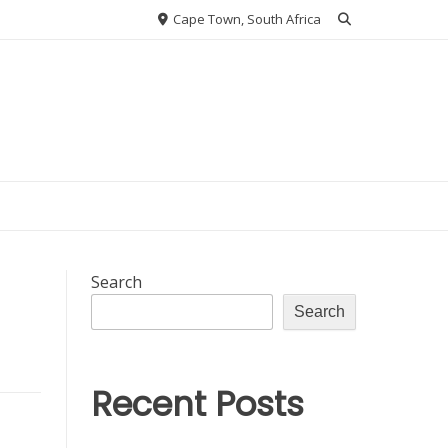
Cape Town, South Africa
Search
Search
Recent Posts