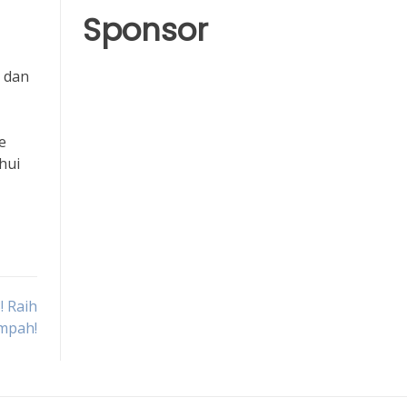
Sponsor
, dan
e
hui
! Raih
impah!