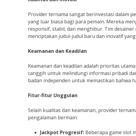
Provider ternama sangat berinvestasi dalam
yang luar biasa bagi para pemain. Mereka me
responsif, stabil, dan menghibur. Tim desain
menciptakan judul-judul baru dan inovatif ya
Keamanan dan Keadilan
Keamanan dan keadilan adalah prioritas utam
canggih untuk melindungi informasi pribadi da
badan independen untuk memastikan bahwa has
Fitur-fitur Unggulan
Selain kualitas dan keamanan, provider terna
pengalaman bermain:
Jackpot Progresif:
Beberapa game slot m