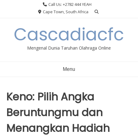
Skip
Call Us: +2782 444 YEAH
to
Cape Town, South Africa
content
Cascadiacfc
Mengenal Dunia Taruhan Olahraga Online
Menu
Keno: Pilih Angka
Beruntungmu dan
Menangkan Hadiah