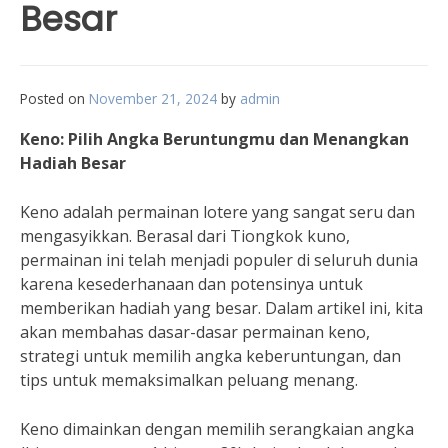
Besar
Posted on
November 21, 2024
by
admin
Keno: Pilih Angka Beruntungmu dan Menangkan
Hadiah Besar
Keno adalah permainan lotere yang sangat seru dan
mengasyikkan. Berasal dari Tiongkok kuno,
permainan ini telah menjadi populer di seluruh dunia
karena kesederhanaan dan potensinya untuk
memberikan hadiah yang besar. Dalam artikel ini, kita
akan membahas dasar-dasar permainan keno,
strategi untuk memilih angka keberuntungan, dan
tips untuk memaksimalkan peluang menang.
Keno dimainkan dengan memilih serangkaian angka