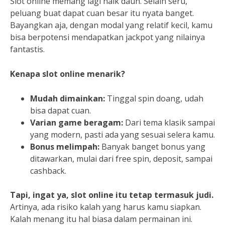
Slot online memang lagi naik daun. Selain seru,
peluang buat dapat cuan besar itu nyata banget.
Bayangkan aja, dengan modal yang relatif kecil, kamu
bisa berpotensi mendapatkan jackpot yang nilainya
fantastis.
Kenapa slot online menarik?
Mudah dimainkan:
Tinggal spin doang, udah
bisa dapat cuan.
Varian game beragam:
Dari tema klasik sampai
yang modern, pasti ada yang sesuai selera kamu.
Bonus melimpah:
Banyak banget bonus yang
ditawarkan, mulai dari free spin, deposit, sampai
cashback.
Tapi, ingat ya, slot online itu tetap termasuk judi.
Artinya, ada risiko kalah yang harus kamu siapkan.
Kalah menang itu hal biasa dalam permainan ini.