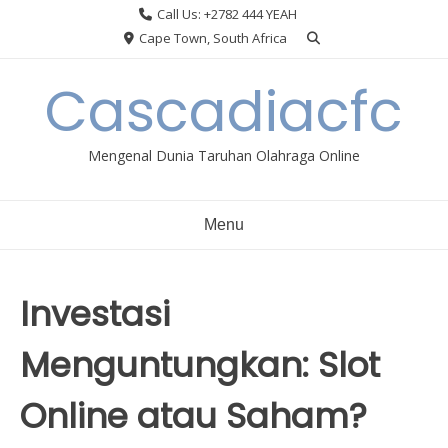
Skip
Call Us: +2782 444 YEAH
to
Cape Town, South Africa
content
Cascadiacfc
Mengenal Dunia Taruhan Olahraga Online
Menu
Investasi
Menguntungkan: Slot
Online atau Saham?