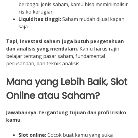
berbagai jenis saham, kamu bisa meminimalisir
risiko kerugian.
Liquiditas tinggi:
Saham mudah dijual kapan
saja.
Tapi, investasi saham juga butuh pengetahuan
dan analisis yang mendalam.
Kamu harus rajin
belajar tentang pasar saham, fundamental
perusahaan, dan teknik analisis.
Mana yang Lebih Baik, Slot
Online atau Saham?
Jawabannya: tergantung tujuan dan profil risiko
kamu.
Slot online:
Cocok buat kamu yang suka