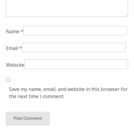
Name
*
Email
*
Website
Save my name, email, and website in this browser for
the next time I comment.