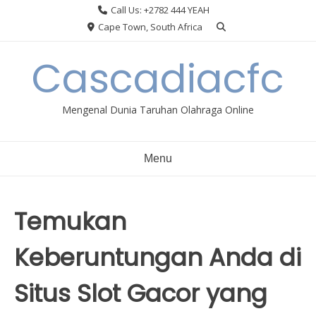
Skip
Call Us: +2782 444 YEAH
to
Cape Town, South Africa
content
Cascadiacfc
Mengenal Dunia Taruhan Olahraga Online
Menu
Temukan
Keberuntungan Anda di
Situs Slot Gacor yang