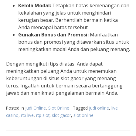
Kelola Modal:
Tetapkan batas kemenangan dan
kekalahan yang jelas untuk menghindari
kerugian besar. Berhentilah bermain ketika
Anda mencapai batas tersebut.
Gunakan Bonus dan Promosi:
Manfaatkan
bonus dan promosi yang ditawarkan situs untuk
meningkatkan modal Anda dan peluang menang.
Dengan mengikuti tips di atas, Anda dapat
meningkatkan peluang Anda untuk menemukan
keberuntungan di situs slot gacor yang menang
terus. Ingatlah untuk bermain secara bertanggung
jawab dan menikmati pengalaman bermain Anda.
Posted in
Judi Online
,
Slot Online
Tagged
judi online
,
live
casino
,
rtp live
,
rtp slot
,
slot gacor
,
slot online