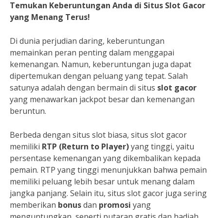
Temukan Keberuntungan Anda di Situs Slot Gacor
yang Menang Terus!
Di dunia perjudian daring, keberuntungan
memainkan peran penting dalam menggapai
kemenangan. Namun, keberuntungan juga dapat
dipertemukan dengan peluang yang tepat. Salah
satunya adalah dengan bermain di situs
slot gacor
yang menawarkan jackpot besar dan kemenangan
beruntun.
Berbeda dengan situs slot biasa, situs slot gacor
memiliki
RTP (Return to Player)
yang tinggi, yaitu
persentase kemenangan yang dikembalikan kepada
pemain. RTP yang tinggi menunjukkan bahwa pemain
memiliki peluang lebih besar untuk menang dalam
jangka panjang. Selain itu, situs slot gacor juga sering
memberikan
bonus
dan
promosi
yang
menguntungkan, seperti putaran gratis dan hadiah