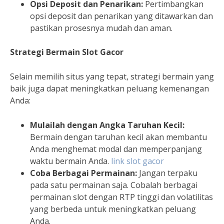
Opsi Deposit dan Penarikan:
Pertimbangkan
opsi deposit dan penarikan yang ditawarkan dan
pastikan prosesnya mudah dan aman.
Strategi Bermain Slot Gacor
Selain memilih situs yang tepat, strategi bermain yang
baik juga dapat meningkatkan peluang kemenangan
Anda:
Mulailah dengan Angka Taruhan Kecil:
Bermain dengan taruhan kecil akan membantu
Anda menghemat modal dan memperpanjang
waktu bermain Anda.
link slot gacor
Coba Berbagai Permainan:
Jangan terpaku
pada satu permainan saja. Cobalah berbagai
permainan slot dengan RTP tinggi dan volatilitas
yang berbeda untuk meningkatkan peluang
Anda.