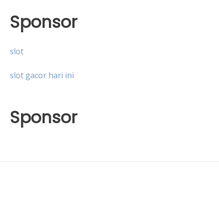
Sponsor
slot
slot gacor hari ini
Sponsor