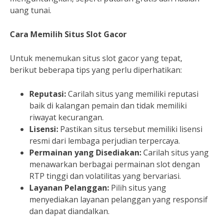
uang tunai.
Cara Memilih Situs Slot Gacor
Untuk menemukan situs slot gacor yang tepat,
berikut beberapa tips yang perlu diperhatikan:
Reputasi:
Carilah situs yang memiliki reputasi
baik di kalangan pemain dan tidak memiliki
riwayat kecurangan.
Lisensi:
Pastikan situs tersebut memiliki lisensi
resmi dari lembaga perjudian terpercaya.
Permainan yang Disediakan:
Carilah situs yang
menawarkan berbagai permainan slot dengan
RTP tinggi dan volatilitas yang bervariasi.
Layanan Pelanggan:
Pilih situs yang
menyediakan layanan pelanggan yang responsif
dan dapat diandalkan.