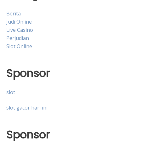
Berita
Judi Online
Live Casino
Perjudian
Slot Online
Sponsor
slot
slot gacor hari ini
Sponsor