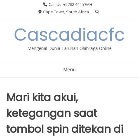
Skip
Call Us: +2782 444 YEAH
to
Cape Town, South Africa
content
Cascadiacfc
Mengenal Dunia Taruhan Olahraga Online
Menu
Mari kita akui,
ketegangan saat
tombol spin ditekan di