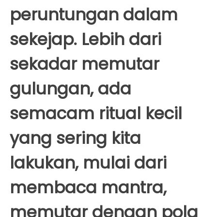
peruntungan dalam
sekejap. Lebih dari
sekadar memutar
gulungan, ada
semacam ritual kecil
yang sering kita
lakukan, mulai dari
membaca mantra,
memutar dengan pola