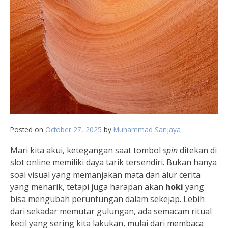
Posted on
October 27, 2025
by
Muhammad Sanjaya
Mari kita akui, ketegangan saat tombol
spin
ditekan di
slot online memiliki daya tarik tersendiri. Bukan hanya
soal visual yang memanjakan mata dan alur cerita
yang menarik, tetapi juga harapan akan
hoki
yang
bisa mengubah peruntungan dalam sekejap. Lebih
dari sekadar memutar gulungan, ada semacam ritual
kecil yang sering kita lakukan, mulai dari membaca