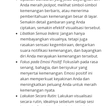
Anda meraih
jackpot
, melihat simbol-simbol
kemenangan berbaris, atau menerima
pemberitahuan kemenangan besar di layar.
Semakin detail gambaran yang Anda
ciptakan, semakin efektif visualisasi tersebut.
Libatkan Semua Indera:
Jangan hanya
membayangkan visualnya, tetapi juga
rasakan sensasi kegembiraan, dengarkan
suara notifikasi kemenangan, dan bayangkan
diri Anda merayakan kemenangan tersebut.
Fokus pada Emosi Positif:
Fokuslah pada rasa
senang, bahagia, dan bersyukur yang
menyertai kemenangan. Emosi positif ini
akan memperkuat keyakinan Anda dan
meningkatkan peluang Anda untuk meraih
kemenangan nyata.
Lakukan Secara Rutin:
Lakukan visualisasi
secara rutin, idealnya sebelum setiap sesi