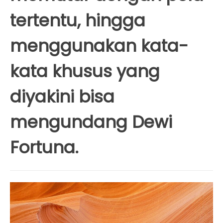
tertentu, hingga
menggunakan kata-
kata khusus yang
diyakini bisa
mengundang Dewi
Fortuna.